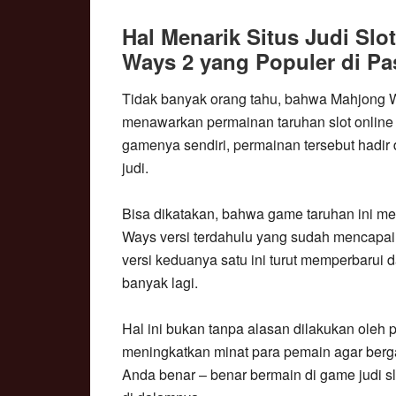
Hal Menarik Situs Judi Slo
Ways 2 yang Populer di Pa
Tidak banyak orang tahu, bahwa Mahjong W
menawarkan permainan taruhan slot online
gamenya sendiri, permainan tersebut hadi
judi.
Bisa dikatakan, bahwa game taruhan ini me
Ways versi terdahulu yang sudah mencapai 
versi keduanya satu ini turut memperbarui d
banyak lagi.
Hal ini bukan tanpa alasan dilakukan oleh
meningkatkan minat para pemain agar berga
Anda benar – benar bermain di game judi sl