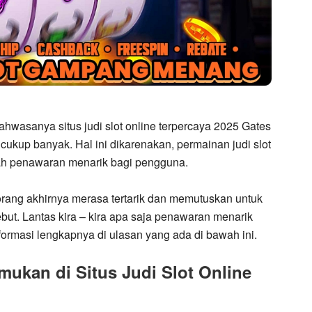
hwasanya situs judi slot online terpercaya 2025 Gates
cukup banyak. Hal ini dikarenakan, permainan judi slot
ah penawaran menarik bagi pengguna.
rang akhirnya merasa tertarik dan memutuskan untuk
but. Lantas kira – kira apa saja penawaran menarik
nformasi lengkapnya di ulasan yang ada di bawah ini.
mukan di Situs Judi Slot Online