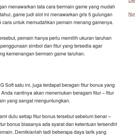
De
ngan menawarkan tata cara bermain game yang mudah
No
ahui, game judi slot ini menawarkan gris 5 gulungan
096 cara untuk memudahkan pemain menang gamenya.
tersebut, pemain hanya perlu memilih ukuran taruhan
enggunaan simbol dan fitur yang tersedia agar
ang kemenangan bermain game taruhan.
Soft satu ini, juga terdapat beragan fitur bonus yang
, Anda nantinya akan menemukan beragam fitur – fitur
– lain yang sangat menguntungkan.
i dulu setiap fitur bonus tersebut sebelum benar –
ur bonus biasanya ada syarat dan ketentuan tersendiri
emain. Demikianlah tadi beberapa daya tarik yang