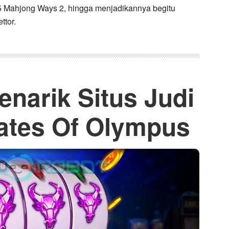
2025 Mahjong Ways 2, hingga menjadikannya begitu
ttor.
narik Situs Judi
Gates Of Olympus