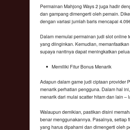
Permainan Mahjong Ways 2 juga hadir de
dan gampang dimengerti oleh pemain. Diket
dengan variasi jumlah baris mencapai 4.
Dalam memulai permainan judi slot online 
yang diinginkan. Kemudian, memanfaatkan p
supaya nantinya dapat meningkatkan pelu
Memiliki Fitur Bonus Menarik
Adapun dalam game judi ciptaan provider PG 
menarik perhatian pengguna. Dalam hal ini
menarik dari mulai scatter hitam dan lain 
Walaupun demikian, pastikan disini memaham
benar menggunakannya. Pasalnya, setiap fit
yang harus dipahami dan dimengerti oleh p