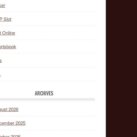
ker
P Slot
t Online
ortsbook
s
k
ARCHIVES
gust 2026
cember 2025
tober 2025