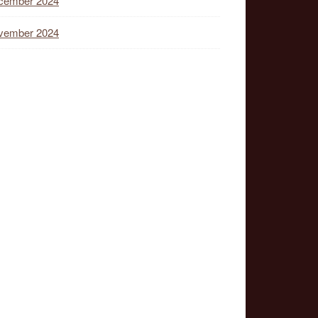
cember 2024
vember 2024