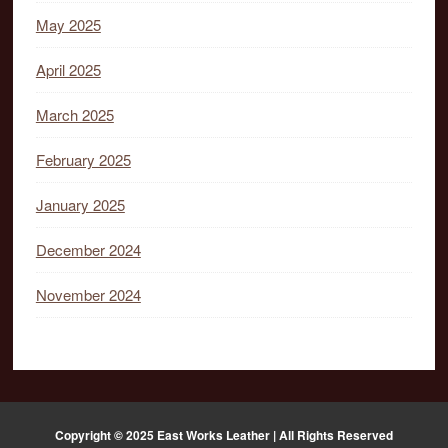
May 2025
April 2025
March 2025
February 2025
January 2025
December 2024
November 2024
Copyright © 2025 East Works Leather | All Rights Reserved