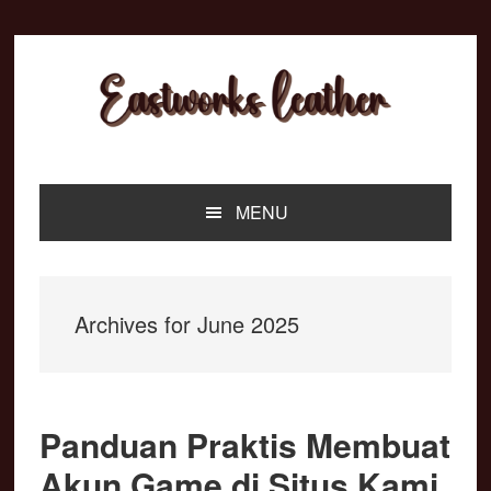
Skip
Skip
Skip
to
to
to
primary
main
primary
navigation
content
sidebar
MENU
Archives for June 2025
Panduan Praktis Membuat
Akun Game di Situs Kami