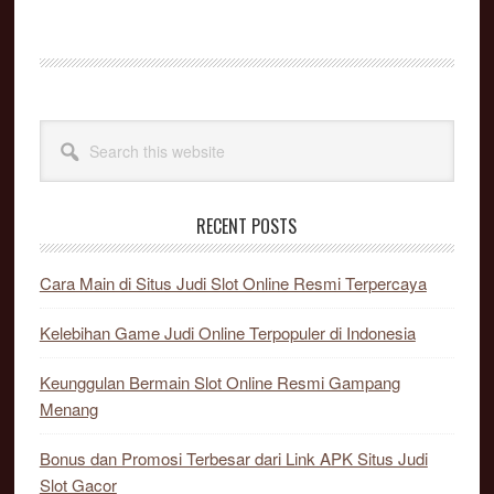
Primary
Search
Sidebar
this
website
RECENT POSTS
Cara Main di Situs Judi Slot Online Resmi Terpercaya
Kelebihan Game Judi Online Terpopuler di Indonesia
Keunggulan Bermain Slot Online Resmi Gampang
Menang
Bonus dan Promosi Terbesar dari Link APK Situs Judi
Slot Gacor